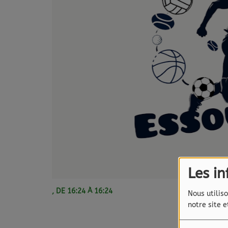
Les i
, DE 16:24 À 16:24
Nous utiliso
notre site 