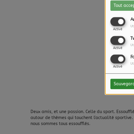
Tout acce
A
Ut
Activé
T
Ut
Activé
F
Ut
Activé
Sauvegar
Deux amis, et une passion. Celle du sport.
Essouffl
autour de thèmes qui touchent l'actualité sportive. 
nous sommes tous essoufflés.