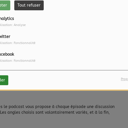
pter
Tout refuser
nalytics
ilisation: Analyse
witter
ilisation: Fonctionnalité
acebook
ilisation: Fonctionnalité
Prop
der
és
le podcast vous propose à chaque épisode une discussion
Les angles choisis sont volontairement variés, et à la fin,