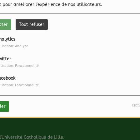
et pour améliorer l'expérience de nos utilisateurs.
pter
Tout refuser
nalytics
ilisation: Analyse
witter
ilisation: Fonctionnalité
acebook
Envoyer votre message
ilisation: Fonctionnalité
Prop
der
'Université Catholique de Lille.