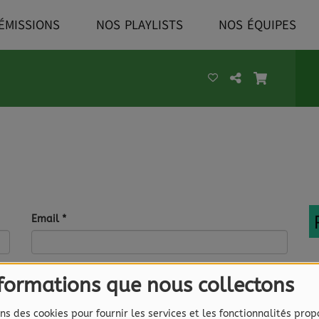
ÉMISSIONS
NOS PLAYLISTS
NOS ÉQUIPES
Email
*
Site Web
nformations que nous collectons
ns des cookies pour fournir les services et les fonctionnalités prop