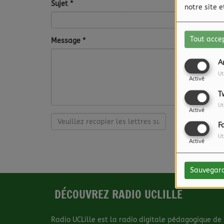
Sujet
*
notre site 
Tout acce
Message
*
A
Ut
Activé
T
Ut
Activé
F
Ut
Activé
Sauvegar
DÉCOUVREZ RADIO UCLILLE
Radio UCLille est la radio digitale pédagogique de l