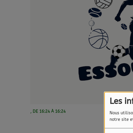
Les i
, DE 16:24 À 16:24
Nous utiliso
notre site 