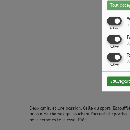
Tout acce
A
Ut
Activé
T
Ut
Activé
F
Ut
Activé
Sauvegar
Deux amis, et une passion. Celle du sport.
Essouffl
autour de thèmes qui touchent l'actualité sportive. 
nous sommes tous essoufflés.