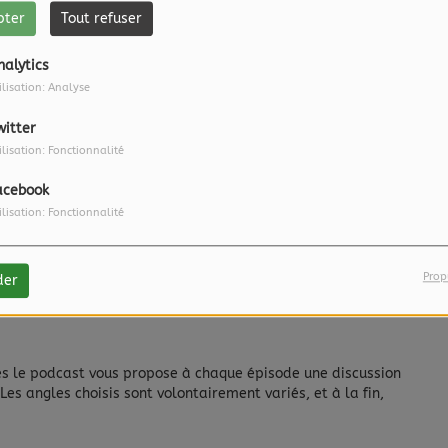
pter
Tout refuser
nalytics
ilisation: Analyse
witter
ilisation: Fonctionnalité
acebook
ilisation: Fonctionnalité
Prop
der
és
le podcast vous propose à chaque épisode une discussion
Les angles choisis sont volontairement variés, et à la fin,